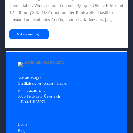
Heute dabei: Wieder einmal meine Olympus OM-D E-M5 mit
12–40mm ƒ2.8. Die Aufnahme der Rankweiler Basilika
entstand am Ende des Ausflugs vom Parkplatz aus. […]
Basilika
Beitrag anzeigen
in
Rankweil
Markus Wäger
Grafikdesigner | Autor | Trainer
Bifangstraße 43b
6800 Feldkirch, Österreich
+43 664 4135071
kontakt@grafikundgestaltung.com
Home
Blog