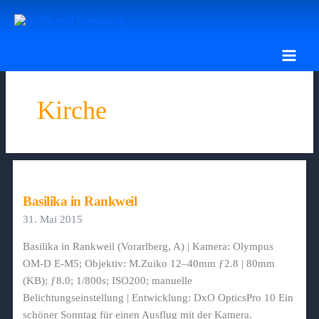
Zum
Inhalt
springen
Kirche
Basilika in Rankweil
31. Mai 2015
Basilika in Rankweil (Vorarlberg, A) | Kamera: Olympus
OM-D E-M5; Objektiv: M.Zuiko 12–40mm ƒ2.8 | 80mm
(KB); ƒ8.0; 1/800s; ISO200; manuelle
Belichtungseinstellung | Entwicklung: DxO OpticsPro 10 Ein
schöner Sonntag für einen Ausflug mit der Kamera.