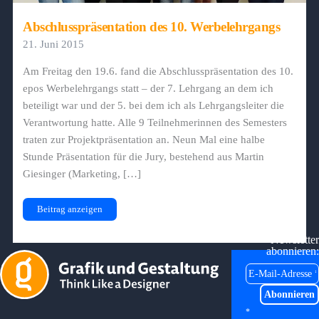
Abschlusspräsentation des 10. Werbelehrgangs
21. Juni 2015
Am Freitag den 19.6. fand die Abschlusspräsentation des 10.
epos Werbelehrgangs statt – der 7. Lehrgang an dem ich
beteiligt war und der 5. bei dem ich als Lehrgangsleiter die
Verantwortung hatte. Alle 9 Teilnehmerinnen des Semesters
traten zur Projektpräsentation an. Neun Mal eine halbe
Stunde Präsentation für die Jury, bestehend aus Martin
Giesinger (Marketing, […]
Abschlusspräsentation
Beitrag anzeigen
des
10.
Werbelehrgangs
Newsletter
abonnieren:
*